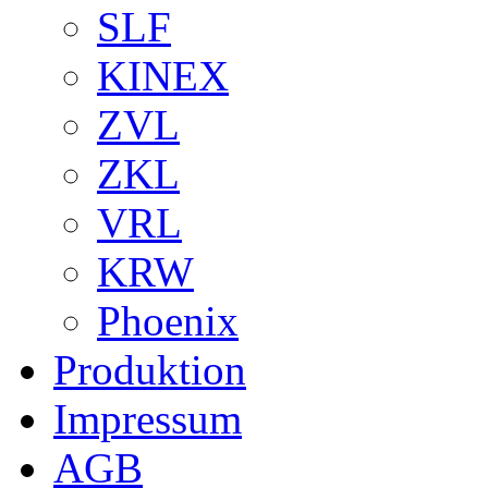
SLF
KINEX
ZVL
ZKL
VRL
KRW
Phoenix
Produktion
Impressum
AGB