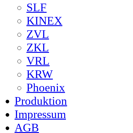
SLF
KINEX
ZVL
ZKL
VRL
KRW
Phoenix
Produktion
Impressum
AGB