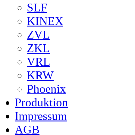
SLF
KINEX
ZVL
ZKL
VRL
KRW
Phoenix
Produktion
Impressum
AGB