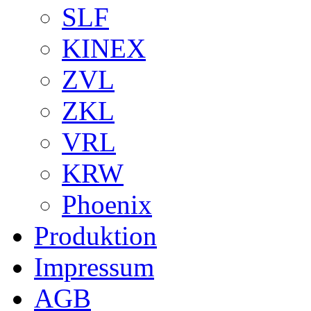
SLF
KINEX
ZVL
ZKL
VRL
KRW
Phoenix
Produktion
Impressum
AGB