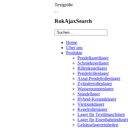
Textgröße
RokAjaxSearch
Home
Über uns
Produkte
Pendelkugellager
Schrägkugellager
Rillenkugellager
Pendelrollenlager
Axial-Pendelrollenlager
Zylinderrollenlager
Wasserpumpenlager
Spindellager
Hybrid-Keramiklager
Vierpunktlager
Kegelrollenlager
Lager für Textilmaschinen
Lager für Eisenbahnindustri
Gehäuselagereinheiten