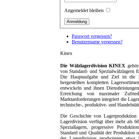
Angemeldet bleiben
Passwort vergessen?
Benutzername vergessen?
Kinex
Die Wälzlagerdivision KINEX
gehört
von Standard- und Spezialwälzlagern fü
Die Hauptaufgabe und Ziel ist die 
hergestellten kompletten Lagersortim
entwickeln und ihnen Dienstleistun
Erreichung von maximaler Zufrie
Marktanforderungen integriert die Lage
technische-, produktive- und Handelstät
Die Geschichte von Lagerproduktion i
Lagerdivision verfügt über mehr als 6
Speziallagern, progressive Produkti
Standard und Qualität der Produktion 
der Lagerdivision produzieren etw