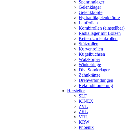
Spanringlager
Gelenklager
Gelenkköpfe
Hydraulikgelenkköpfe
Laufrollen
Kombirollen (einstellbar)
Radiallager mit Bolzen
Ketten-Umlenkrollen
Stützrollen
Kurvenrollen
Kugelbüchsen
Wälzkörper
Winkelringe
Div. Sonderlager
Zahnkränze
Drehverbindungen
Rekonditionierung
Hersteller
SLF
KINEX
ZVL
ZKL
VRL
KRW
Phoenix