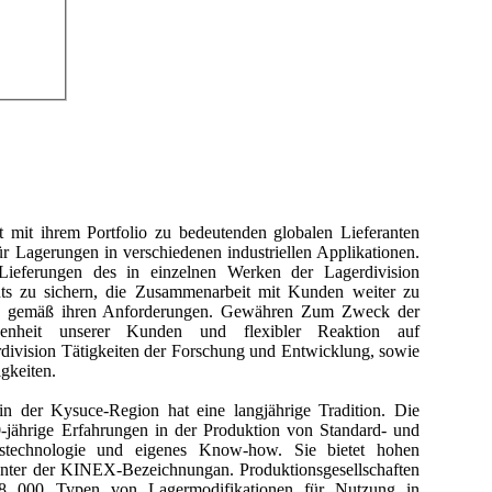
 mit ihrem Portfolio zu bedeutenden globalen Lieferanten
r Lagerungen in verschiedenen industriellen Applikationen.
Lieferungen des in einzelnen Werken der Lagerdivision
ents zu sichern, die Zusammenarbeit mit Kunden weiter zu
gen gemäß ihren Anforderungen. Gewähren Zum Zweck der
denheit unserer Kunden und flexibler Reaktion auf
rdivision Tätigkeiten der Forschung und Entwicklung, sowie
igkeiten.
n der Kysuce-Region hat eine langjährige Tradition. Die
0-jährige Erfahrungen in der Produktion von Standard- und
onstechnologie und eigenes Know-how. Sie bietet hohen
unter der KINEX-Bezeichnungan. Produktionsgesellschaften
a 8 000 Typen von Lagermodifikationen für Nutzung in