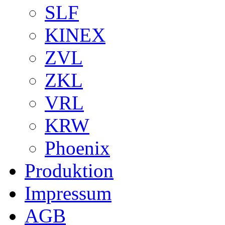
SLF
KINEX
ZVL
ZKL
VRL
KRW
Phoenix
Produktion
Impressum
AGB