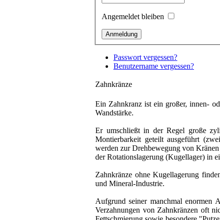
Angemeldet bleiben
Passwort vergessen?
Benutzername vergessen?
Zahnkränze
Ein Zahnkranz ist ein großer, innen- o
Wandstärke.
Er umschließt in der Regel große zyl
Montierbarkeit geteilt ausgeführt (zwe
werden zur Drehbewegung von Kränen u
der Rotationslagerung (Kugellager) in ei
Zahnkränze ohne Kugellagerung finde
und Mineral-Industrie.
Aufgrund seiner manchmal enormen Ab
Verzahnungen von Zahnkränzen oft nic
Fettschmierung sowie besondere "Putze