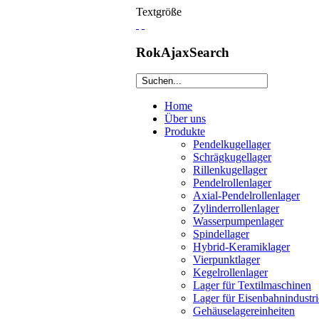
Textgröße
RokAjaxSearch
Home
Über uns
Produkte
Pendelkugellager
Schrägkugellager
Rillenkugellager
Pendelrollenlager
Axial-Pendelrollenlager
Zylinderrollenlager
Wasserpumpenlager
Spindellager
Hybrid-Keramiklager
Vierpunktlager
Kegelrollenlager
Lager für Textilmaschinen
Lager für Eisenbahnindustri
Gehäuselagereinheiten