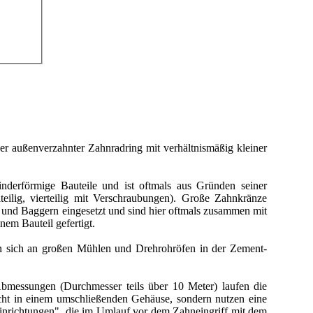
der außenverzahnter Zahnradring mit verhältnismäßig kleiner
inderförmige Bauteile und ist oftmals aus Gründen seiner
iteilig, vierteilig mit Verschraubungen). Große Zahnkränze
nd Baggern eingesetzt und sind hier oftmals zusammen mit
nem Bauteil gefertigt.
n sich an großen Mühlen und Drehrohröfen in der Zement-
messungen (Durchmesser teils über 10 Meter) laufen die
ht in einem umschließenden Gehäuse, sondern nutzen eine
inrichtungen", die im Umlauf vor dem Zahneingriff mit dem