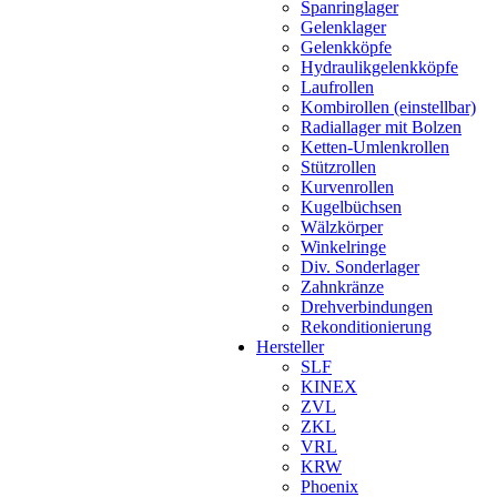
Spanringlager
Gelenklager
Gelenkköpfe
Hydraulikgelenkköpfe
Laufrollen
Kombirollen (einstellbar)
Radiallager mit Bolzen
Ketten-Umlenkrollen
Stützrollen
Kurvenrollen
Kugelbüchsen
Wälzkörper
Winkelringe
Div. Sonderlager
Zahnkränze
Drehverbindungen
Rekonditionierung
Hersteller
SLF
KINEX
ZVL
ZKL
VRL
KRW
Phoenix