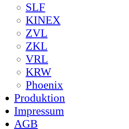
SLF
KINEX
ZVL
ZKL
VRL
KRW
Phoenix
Produktion
Impressum
AGB