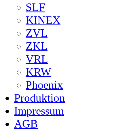
SLF
KINEX
ZVL
ZKL
VRL
KRW
Phoenix
Produktion
Impressum
AGB